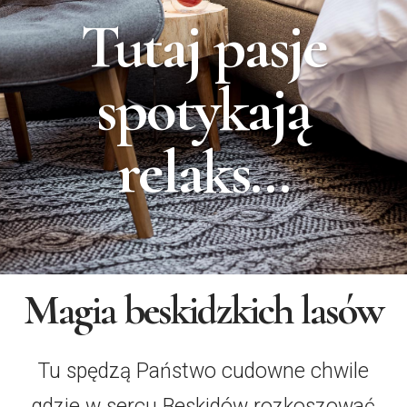
Tutaj pasje
spotykają
relaks...
Magia beskidzkich lasów
Tu spędzą Państwo cudowne chwile
gdzie w sercu Beskidów rozkoszować